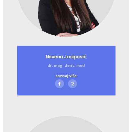
Nevena Josipović
dr. mag. dent. med
saznaj više