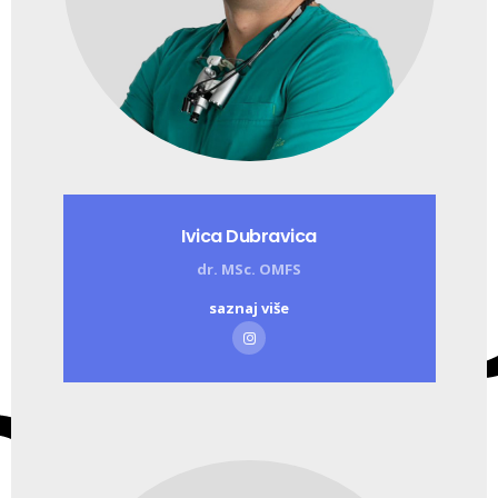
Ivica Dubravica
dr. MSc. OMFS
saznaj više