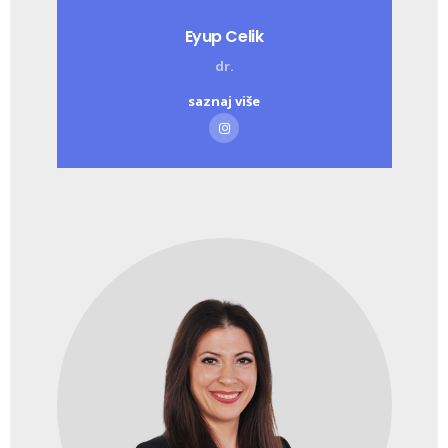
Eyup Celik
dr.
saznaj više