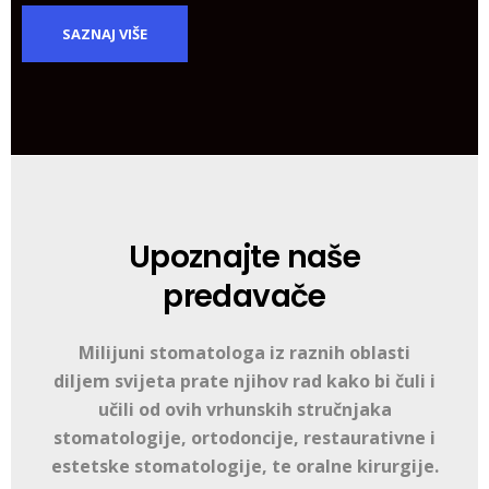
SAZNAJ VIŠE
Upoznajte naše
predavače
Milijuni stomatologa iz raznih oblasti
diljem svijeta prate njihov rad kako bi čuli i
učili od ovih vrhunskih stručnjaka
stomatologije, ortodoncije, restaurativne i
estetske stomatologije, te oralne kirurgije.