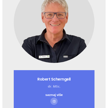
Robert Scherngell
dr. MSc.
saznaj više