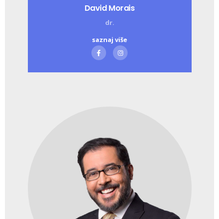
David Morais
dr.
saznaj više