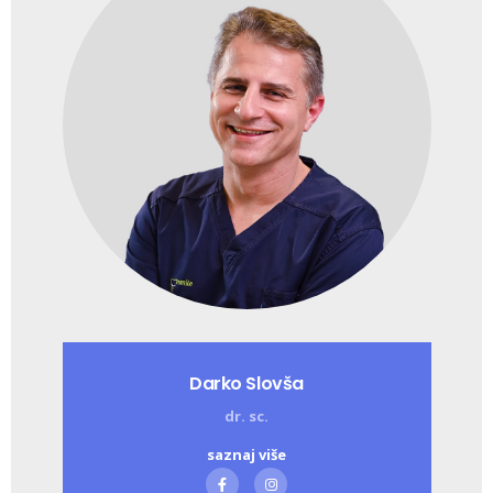
Darko Slovša
dr. sc.
saznaj više