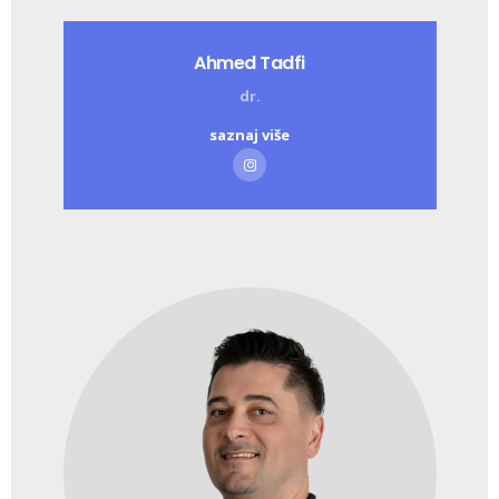
Ahmed Tadfi
dr.
saznaj više