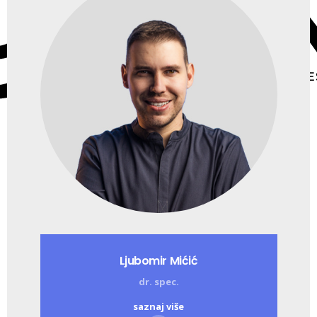
Ljubomir Mićić
dr. spec.
saznaj više