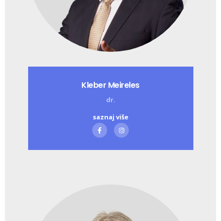
Kleber Meireles
dr.
saznaj više