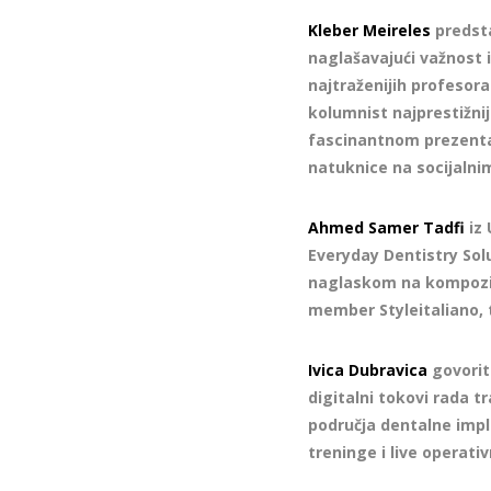
Kleber Meireles
predsta
naglašavajući važnost i
najtraženijih profesora
kolumnist najprestižni
fascinantnom prezentac
natuknice na socijaln
Ahmed Samer Tadfi
iz 
Everyday Dentistry Sol
naglaskom na kompozitn
member Styleitaliano, t
Ivica Dubravica
govorit
digitalni tokovi rada 
područja dentalne impl
treninge i live operati