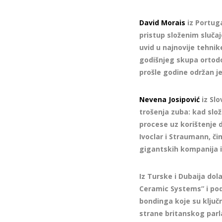
David Morais
iz Portuga
pristup složenim slučaj
uvid u najnovije tehnik
godišnjeg skupa ortodo
prošle godine održan je
Nevena Josipović
iz Slo
trošenja zuba: kad slo
procese uz korištenje 
Ivoclar i Straumann, č
gigantskih kompanija i
Iz Turske i Dubaija dol
Ceramic Systems” i podi
bondinga koje su ključ
strane britanskog parl