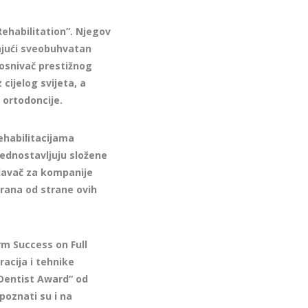
Rehabilitation”. Njegov
žajući sveobuhvatan
 osnivač prestižnog
cijelog svijeta, a
 ortodoncije.
ehabilitacijama
jednostavljuju složene
edavač za kompanije
brana od strane ovih
rm Success on Full
racija i tehnike
 Dentist Award“ od
poznati su i na