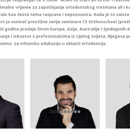
timalno vrijeme za započinjanje ortodontskog tretmana ali i ka
alo kao česta tema rasprave i nepoznanica. Kada je to zaista
ert je osnivač prestižne serije seminara CS Orthosschool (pre
0 godina predaje širom Europe, Azije, Australije i Sjedinjenih 
nanje i iskustvo s profesionalcima iz cijelog svijeta. Njegova 
nonima za vrhunsku edukaciju u oblasti ortodoncije.