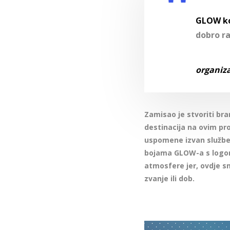
GLOW k
dobro ra
organiz
Zamisao je stvoriti bra
destinacija na ovim pro
uspomene izvan službe
bojama GLOW-a s logom 
atmosfere jer, ovdje sm
zvanje ili dob.