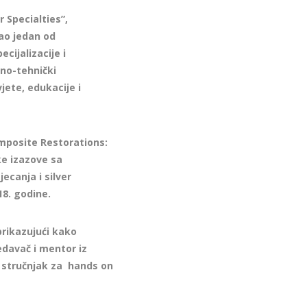
 Specialties”,
Kao jedan od
cijalizacije i
lno-tehnički
ete, edukacije i
omposite Restorations:
ke izazove sa
ecanja i silver
18. godine.
prikazujući kako
edavač i mentor iz
e stručnjak za hands on