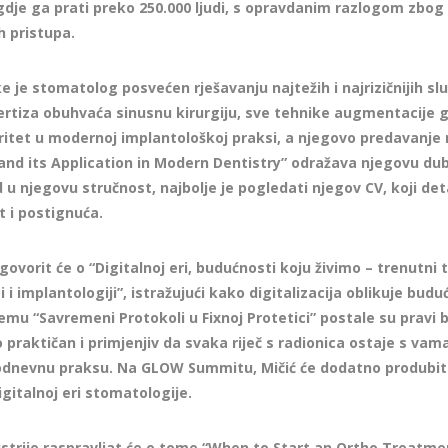
je ga prati preko 250.000 ljudi, s opravdanim razlogom zbog
h pristupa.
e je stomatolog posvećen rješavanju najtežih i najrizičnijih sl
pertiza obuhvaća sinusnu kirurgiju, sve tehnike augmentacije
oritet u modernoj implantološkoj praksi, a njegovo predavanje
and its Application in Modern Dentistry” odražava njegovu d
d u njegovu stručnost, najbolje je pogledati njegov CV, koji de
t i postignuća.
 govorit će o “Digitalnoj eri, budućnosti koju živimo – trenutni
 i implantologiji”, istražujući kako digitalizacija oblikuje bud
mu “Savremeni Protokoli u Fixnoj Protetici” postale su pravi b
o praktičan i primjenjiv da svaka riječ s radionica ostaje s va
dnevnu praksu. Na GLOW Summitu, Mičić će dodatno produbiti
gitalnoj eri stomatologije.
strije raspravljat će o tome “When to Start an Ortho Treatmen