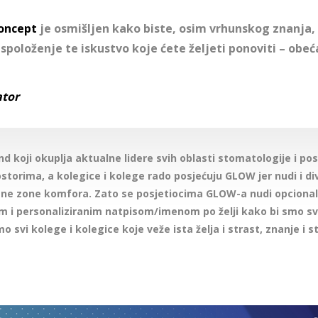
oncept
je osmišljen kako biste, osim vrhunskog znanja, k
spoloženje te iskustvo koje ćete željeti ponoviti – obe
ator
nd koji okuplja aktualne lidere svih oblasti stomatologije i po
storima, a kolegice i kolege rado posjećuju GLOW jer nudi i di
ne zone komfora. Zato se posjetiocima GLOW-a nudi opcional
i personaliziranim natpisom/imenom po želji kako bi smo svi 
o svi kolege i kolegice koje veže ista želja i strast, znanje i 