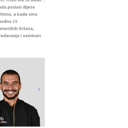
da poslati dijete
 hitno, a kada smo
thodno CS
Američkih Država,
predavanja i seminari