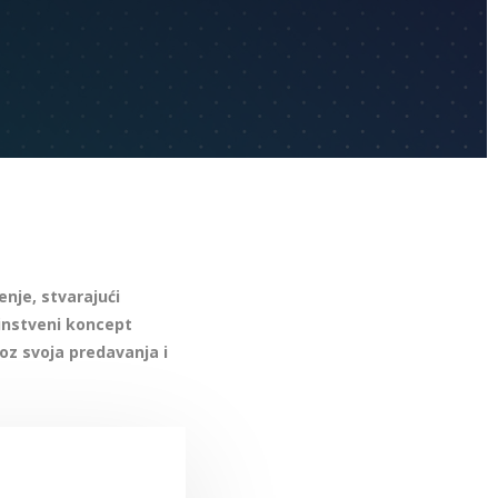
nje, stvarajući
dinstveni koncept
roz svoja predavanja i