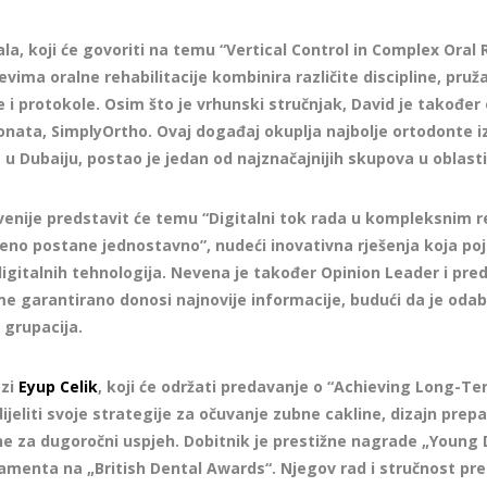
la, koji će govoriti na temu “Vertical Control in Complex Oral 
evima oralne rehabilitacije kombinira različite discipline, pru
e i protokole. Osim što je vrhunski stručnjak, David je također
nata, SimplyOrtho. Ovaj događaj okuplja najbolje ortodonte iz 
 u Dubaiju, postao je jedan od najznačajnijih skupova u oblasti
venije predstavit će temu “Digitalni tok rada u kompleksnim r
ženo postane jednostavno”, nudeći inovativna rješenja koja po
digitalnih tehnologija. Nevena je također Opinion Leader i pr
ime garantirano donosi najnovije informacije, budući da je oda
 grupacija.
azi
Eyup Celik
, koji će održati predavanje o “Achieving Long-Te
jeliti svoje strategije za očuvanje zubne cakline, dizajn prepa
ne za dugoročni uspjeh. Dobitnik je prestižne nagrade „Young
amenta na „British Dental Awards“. Njegov rad i stručnost pre