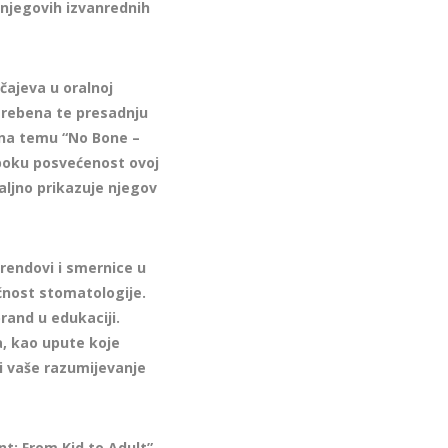
 njegovih izvanrednih
učajeva u oralnoj
 grebena te presadnju
 na temu “No Bone –
uboku posvećenost ovoj
taljno prikazuje njegov
 trendovi i smernice u
ućnost stomatologije.
rand u edukaciji.
ma, kao upute koje
 vaše razumijevanje
t: From Kid to Adult”,