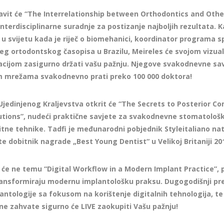
vit će “The Interrelationship between Orthodontics and Other
nterdisciplinarne suradnje za postizanje najboljih rezultata. 
 u svijetu kada je riječ o biomehanici, koordinator programa spe
jeg ortodontskog časopisa u Brazilu, Meireles će svojom vizua
ijom zasigurno držati vašu pažnju. Njegove svakodnevne savj
im mrežama svakodnevno prati preko 100 000 doktora!
Ujedinjenog Kraljevstva otkrit će “The Secrets to Posterior C
utions”, nudeći praktične savjete za svakodnevne stomatološ
e tehnike. Tadfi je međunarodni pobjednik Styleitaliano natj
e dobitnik nagrade „Best Young Dentist“ u Velikoj Britaniji 20
 će ne temu “Digital Workflow in a Modern Implant Practice”, 
transformiraju modernu implantološku praksu. Dugogodišnji pr
antologije sa fokusom na korištenje digitalnih tehnologija, t
vne zahvate sigurno će LIVE zaokupiti Vašu pažnju!