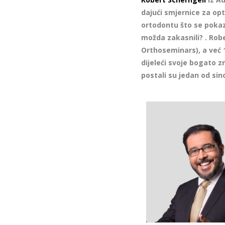
dajući smjernice za op
ortodontu što se pokaz
možda zakasnili? . Rob
Orthoseminars), a već 1
dijeleći svoje bogato z
postali su jedan od si