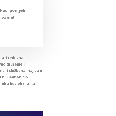
ući ponijeli i
ćavamo!
stati redovna
vno druženje i
no i službena majica u
bili jednak dio
struka bez obzira na