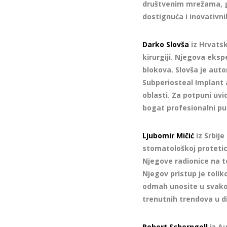
društvenim mrežama, gd
dostignuća i inovativni
Darko Slovša
iz Hrvatsk
kirurgiji. Njegova eks
blokova. Slovša je aut
Subperiosteal Implant 
oblasti. Za potpuni uvi
bogat profesionalni pu
Ljubomir Mičić
iz Srbije
stomatološkoj protetici
Njegove radionice na te
Njegov pristup je tolik
odmah unosite u svako
trenutnih trendova u di
Robert Scherngell
iz Au