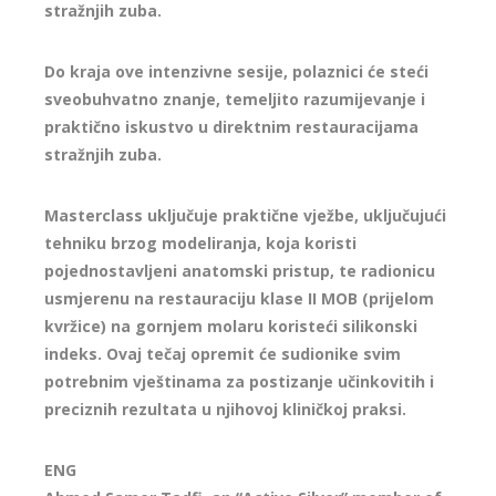
stražnjih zuba.
Do kraja ove intenzivne sesije, polaznici će steći
sveobuhvatno znanje, temeljito razumijevanje i
praktično iskustvo u direktnim restauracijama
stražnjih zuba.
Masterclass uključuje praktične vježbe, uključujući
tehniku brzog modeliranja, koja koristi
pojednostavljeni anatomski pristup, te radionicu
usmjerenu na restauraciju klase II MOB (prijelom
kvržice) na gornjem molaru koristeći silikonski
indeks. Ovaj tečaj opremit će sudionike svim
potrebnim vještinama za postizanje učinkovitih i
preciznih rezultata u njihovoj kliničkoj praksi.
ENG