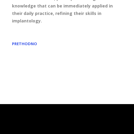
knowledge that can be immediately applied in
their daily practice, refining their skills in
implantology.
PRETHODNO