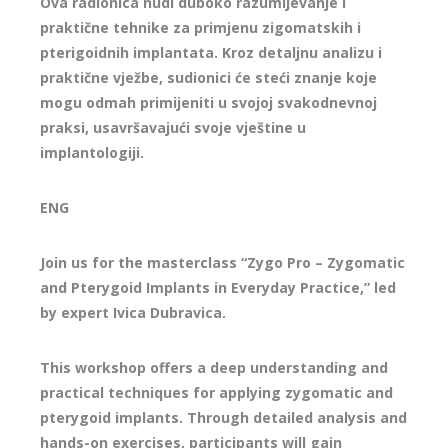
Ova radionica nudi duboko razumijevanje i
praktične tehnike za primjenu zigomatskih i
pterigoidnih implantata. Kroz detaljnu analizu i
praktične vježbe, sudionici će steći znanje koje
mogu odmah primijeniti u svojoj svakodnevnoj
praksi, usavršavajući svoje vještine u
implantologiji.
ENG
Join us for the masterclass “Zygo Pro – Zygomatic
and Pterygoid Implants in Everyday Practice,” led
by expert Ivica Dubravica.
This workshop offers a deep understanding and
practical techniques for applying zygomatic and
pterygoid implants. Through detailed analysis and
hands-on exercises, participants will gain